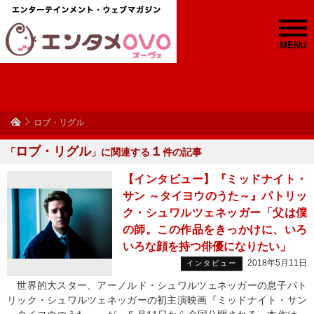
MENU
ロブ・リグル
ロブ・リグル
１
「
」に関連する
件の記事
【インタビュー】『ミッドナイト・
サン ～タイヨウのうた～』パトリッ
ク・シュワルツェネッガー「父は僕
の師。この作品をきっかけに、いろ
いろな顔を持つ俳優になりたい」
2018年5月11日
インタビュー
世界的大スター、アーノルド・シュワルツェネッガーの息子パト
リック・シュワルツェネッガーの初主演映画『ミッドナイト・サン