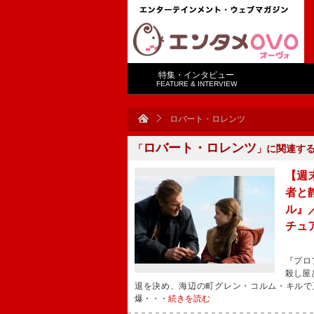
特集・インタビュー
FEATURE & INTERVIEW
ロバート・ロレンツ
ロバート・ロレンツ
「
」に関連す
【週
者と
ル』
チュ
『プロ
殺し屋
退を決め、海辺の町グレン・コルム・キルで
爆・・・
続きを読む