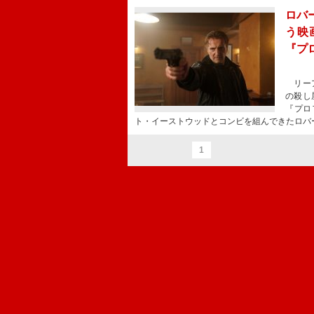
ロバ
う映
『プ
リーア
の殺し
『プロ
ト・イーストウッドとコンビを組んできたロバ
1