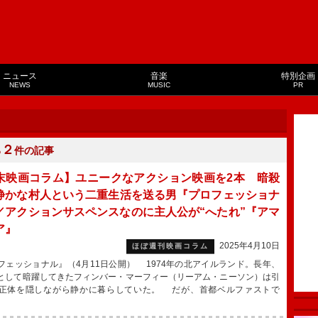
ニュース
音楽
特別企画
NEWS
MUSIC
PR
２
る
件の記事
末映画コラム】ユニークなアクション映画を2本 暗殺
静かな村人という二重生活を送る男『プロフェッショナ
／アクションサスペンスなのに主人公が“へたれ”『アマ
ア』
2025年4月10日
ほぼ週刊映画コラム
フェッショナル』（4月11日公開） 1974年の北アイルランド。長年、
として暗躍してきたフィンバー・マーフィー（リーアム・ニーソン）は引
正体を隠しながら静かに暮らしていた。 だが、首都ベルファストで