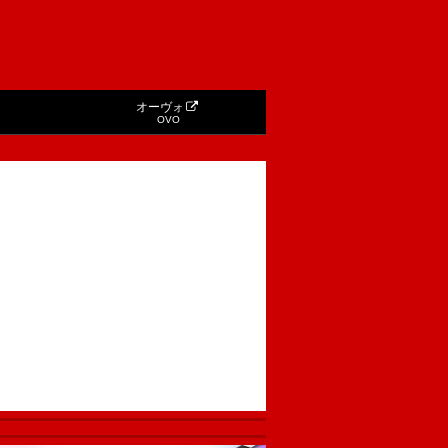
オーヴォ
OVO