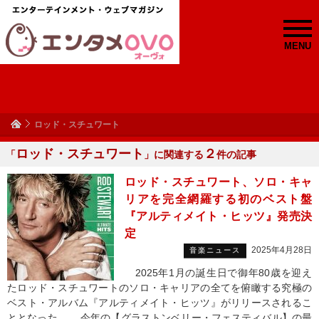
MENU
ロッド・スチュワート
ロッド・スチュワート
２
「
」に関連する
件の記事
ロッド・スチュワート、ソロ・キャ
リアを完全網羅する初のベスト盤
『アルティメイト・ヒッツ』発売決
定
2025年4月28日
音楽ニュース
2025年1月の誕生日で御年80歳を迎え
たロッド・スチュワートのソロ・キャリアの全てを俯瞰する究極の
ベスト・アルバム『アルティメイト・ヒッツ』がリリースされるこ
ととなった。 今年の【グラストンベリー・フェスティバル】の最