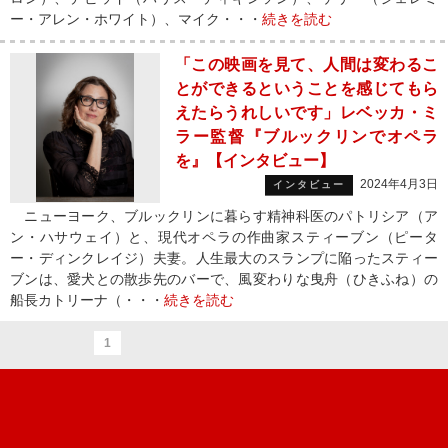
ー・アレン・ホワイト）、マイク・・・
続きを読む
「この映画を見て、人間は変わるこ
とができるということを感じてもら
えたらうれしいです」レベッカ・ミ
ラー監督『ブルックリンでオペラ
を』【インタビュー】
2024年4月3日
インタビュー
ニューヨーク、ブルックリンに暮らす精神科医のパトリシア（ア
ン・ハサウェイ）と、現代オペラの作曲家スティーブン（ピータ
ー・ディンクレイジ）夫妻。人生最大のスランプに陥ったスティー
ブンは、愛犬との散歩先のバーで、風変わりな曳舟（ひきふね）の
船長カトリーナ（・・・
続きを読む
1