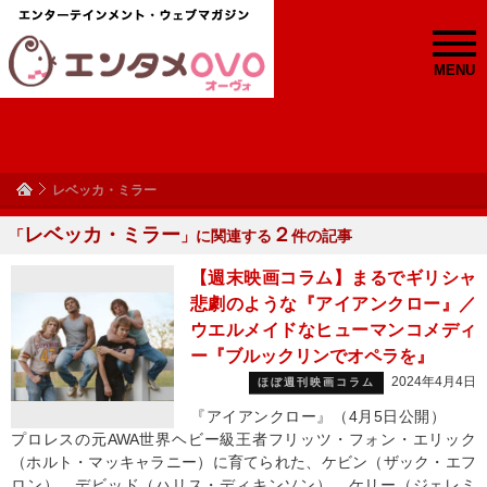
MENU
レベッカ・ミラー
レベッカ・ミラー
２
「
」に関連する
件の記事
【週末映画コラム】まるでギリシャ
悲劇のような『アイアンクロー』／
ウエルメイドなヒューマンコメディ
ー『ブルックリンでオペラを』
2024年4月4日
ほぼ週刊映画コラム
『アイアンクロー』（4月5日公開）
プロレスの元AWA世界ヘビー級王者フリッツ・フォン・エリック
（ホルト・マッキャラニー）に育てられた、ケビン（ザック・エフ
ロン）、デビッド（ハリス・ディキンソン）、ケリー（ジェレミ