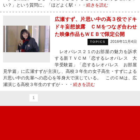
い？」という質問に、「ほどよく駅・・・
続きを読む
広瀬すず、片思い中の高３役でドキ
ドキ妄想披露 ＣＭをつなぎ合わせ
た映像作品もＷＥＢで限定公開
2016年11月4日
TOPICS
レオパレス２１のお部屋の魅力を訴求
する新ＴＶＣＭ「恋するレオパレス 大
学受験篇」「恋するレオパレス お部屋
見学篇」に広瀬すずが主演し、高校３年生の女子高生・すずによる
片思い中の先輩への恋心を等身大で演じている。 このＣＭは、広
瀬演じる高校３年生のすずが・・・
続きを読む
1