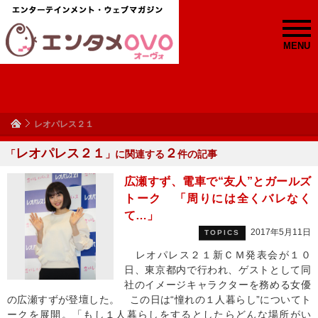
MENU
レオパレス２１
レオパレス２１
２
「
」に関連する
件の記事
広瀬すず、電車で“友人”とガールズ
トーク 「周りには全くバレなく
て…」
2017年5月11日
TOPICS
レオパレス２１新ＣＭ発表会が１０
日、東京都内で行われ、ゲストとして同
社のイメージキャラクターを務める女優
の広瀬すずが登壇した。 この日は“憧れの１人暮らし”についてト
ークを展開。「もし１人暮らしをするとしたらどんな場所がい