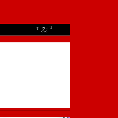
オーヴォ
OVO