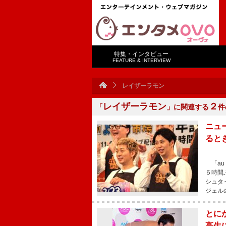
特集・インタビュー
FEATURE & INTERVIEW
レイザーラモン
レイザーラモン
２
「
」に関連する
件
ニュ
ると
「au
５時間
シュタ
ジェル
とに
高生