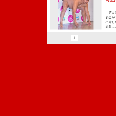
第１回
表会が
出席し
対象に
1