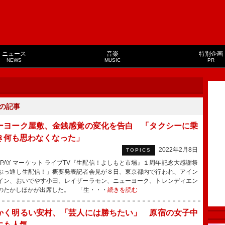
ニュース
音楽
特別企画
NEWS
MUSIC
PR
の記事
ーヨーク屋敷、金銭感覚の変化を告白 「タクシーに乗
き何も思わなくなった」
2022年2月8日
TOPICS
 PAY マーケット ライブTV『生配信！よしもと市場』１周年記念大感謝祭
ぶっ通し生配信！」概要発表記者会見が８日、東京都内で行われ、アイン
イン、おいでやす小田、レイザーラモン、ニューヨーク、トレンディエン
のたかしほかが出席した。 「生・・・
続きを読む
かく明るい安村、「芸人には勝ちたい」 原宿の女子中
にも人気