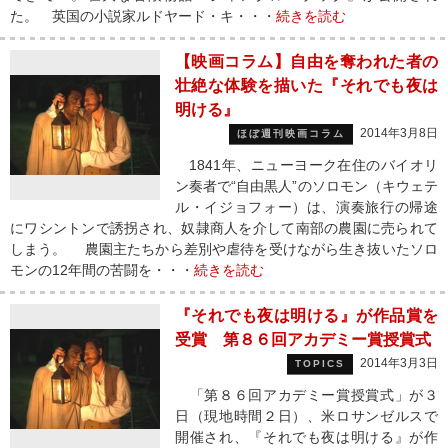
た。 英国の小説家ルドヤード・キ・・・
続きを読む
【映画コラム】自由を奪われた者の
壮絶な体験を描いた『それでも夜は
明ける』
2014年3月8日
ほぼ週刊映画コラム
1841年、ニューヨーク在住のバイオリ
ン奏者で“自由黒人”のソロモン（キウェテ
ル・イジョフォー）は、演奏旅行の帰途
にワシントンで誘拐され、奴隷商人を介して南部の農園に売られて
しまう。 農園主たちから差別や虐待を受けながら生き抜いたソロ
モンの12年間の苦闘を・・・
続きを読む
『それでも夜は明ける』が作品賞を
受賞 第８６回アカデミー賞授賞式
2014年3月3日
TOPICS
「第８６回アカデミー賞授賞式」が３
日（現地時間２日）、米ロサンゼルスで
開催され、『それでも夜は明ける』が作