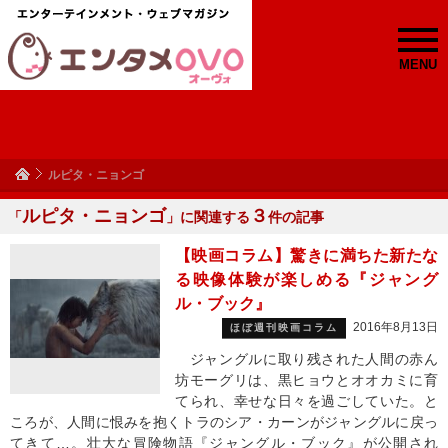
MENU
ルピタ・ニョンゴ
ルピタ・ニョンゴ
３
「
」に関連する
件の記事
【映画コラム】驚きに満ちた新たな
る映像体験が楽しめる『ジャング
ル・ブック』
2016年8月13日
ほぼ週刊映画コラム
ジャングルに取り残された人間の赤ん
坊モーグリは、黒ヒョウとオオカミに育
てられ、幸せな日々を過ごしていた。と
ころが、人間に恨みを抱くトラのシア・カーンがジャングルに戻っ
てきて…。壮大な冒険物語『ジャングル・ブック』が公開され