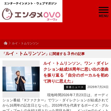
MENU
ルイ・トムリンソン
ルイ・トムリンソン
３
「
」に関連する
件の記事
ルイ・トムリンソン、ワン・ダイレ
クション結成16周年に思い出の楽曲
を振り返る「自分のボーカルを初め
て誇りに思えた」
2026年7月24日
音楽ニュース
現地時間2026年7月23日は、オーディ
ション番組『Xファクター』でワン・ダイレクションが結成されて
から16周年の記念日となった。2010年代を代表するボーイズ・グル
ープ・ブームの火付け役となった節目を祝し、メンバーのルイ・ト