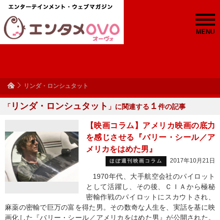
MENU
リンダ・ロンシュタット
リンダ・ロンシュタット
１
「
」に関連する
件の記事
【映画コラム】アメリカ映画の底力
を感じさせる『バリー・シール／ア
メリカをはめた男』
2017年10月21日
ほぼ週刊映画コラム
1970年代、大手航空会社のパイロット
として活躍し、その後、ＣＩＡから極秘
密輸作戦のパイロットにスカウトされ、
麻薬の密輸で巨万の富を得た男。その数奇な人生を、実話を基に映
画化した『バリー・シール／アメリカをはめた男』が公開された。