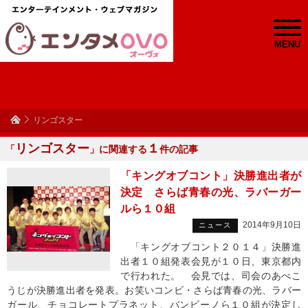
MENU
リンゴスター
リンゴスター
１
「
」に関連する
件の記事
「キングオブコント」決勝進出者が
決定 さらば青春の光、ラバーガー
ルら１０組
2014年9月10日
ニュース
「キングオブコント２０１４」決勝進
出者１０組発表会見が１０日、東京都内
で行われた。 会見では、司会のあべこ
うじが決勝進出者を発表。お笑いコンビ・さらば青春の光、ラバー
ガール、チョコレートプラネット、バンビーノら１０組が決定し