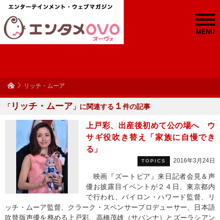
MENU
リッチ・ムーア
リッチ・ムーア
１
「
」に関連する
件の記事
上戸彩、出産後初めて公の場へ ウ
サギ役吹き替え「家族に自慢でき
る」
2016年3月24日
TOPICS
映画『ズートピア』来日記者会見＆声
優お披露目イベントが２４日、東京都内
で行われ、バイロン・ハワード監督、リ
ッチ・ムーア監督、クラーク・スペンサープロデューサー、日本語
吹替版声優を務める上戸彩、高橋茂雄（サバンナ）とズーラシアン