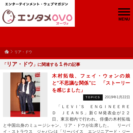
MENU
リア・ドウ
リア・ドウ
１
「
」に関連する
件の記事
木村拓哉、フェイ・ウォンの娘
と“不思議な関係”に 「ストーリー
を感じました」
2019年1月22日
TOPICS
「ＬＥＶＩ’Ｓ ＥＮＧＩＮＥＥＲＥ
Ｄ ＪＥＡＮＳ」新ＣＭ発表会が２２
日、東京都内で行われ、俳優の木村拓哉
と中国出身のミュージシャン、リア・ドウが出席した。 リーバ
イ・ストラウス ジャパンは「リーバイス エンジニアード・ジー