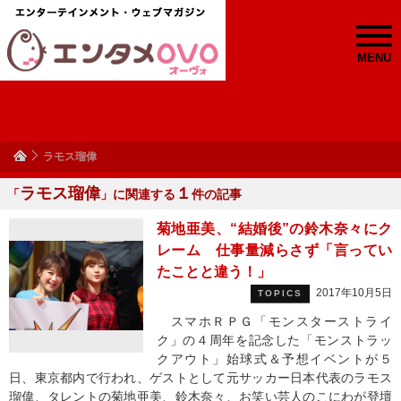
MENU
ラモス瑠偉
ラモス瑠偉
１
「
」に関連する
件の記事
菊地亜美、“結婚後”の鈴木奈々にク
レーム 仕事量減らさず「言ってい
たことと違う！」
2017年10月5日
TOPICS
スマホＲＰＧ「モンスターストライ
ク」の４周年を記念した「モンストラッ
クアウト」始球式＆予想イベントが５
日、東京都内で行われ、ゲストとして元サッカー日本代表のラモス
瑠偉、タレントの菊地亜美、鈴木奈々、お笑い芸人のこにわが登壇