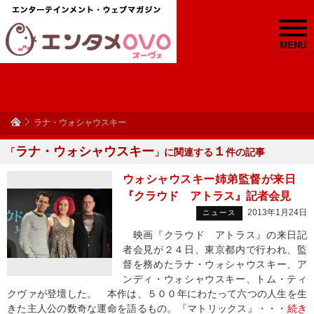
MENU
ラナ・ウォシャウスキー
ラナ・ウォシャウスキー
１
「
」に関連する
件の記事
ウォシャウスキー姉弟監督が来日
『クラウド アトラス』記者会見
2013年1月24日
ニュース
映画『クラウド アトラス』の来日記
者会見が２４日、東京都内で行われ、監
督を務めたラナ・ウォシャウスキー、ア
ンディ・ウォシャウスキー、トム・ティ
クヴァが登壇した。 本作は、５００年にわたって六つの人生を生
きた主人公の数奇な運命を語るもの。『マトリックス』・・・
続き