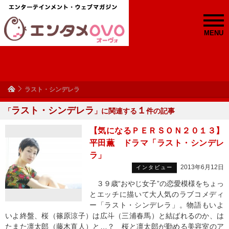
MENU
ラスト・シンデレラ
ラスト・シンデレラ
１
「
」に関連する
件の記事
【気になるＰＥＲＳＯＮ２０１３】
平田薫 ドラマ「ラスト・シンデレ
ラ」
2013年6月12日
インタビュー
３９歳“おやじ女子”の恋愛模様をちょっ
とエッチに描いて大人気のラブコメディ
ー「ラスト・シンデレラ」。物語もいよ
いよ終盤、桜（篠原涼子）は広斗（三浦春馬）と結ばれるのか、は
たまた凛太郎（藤木直人）と…？ 桜と凛太郎が勤める美容室のア