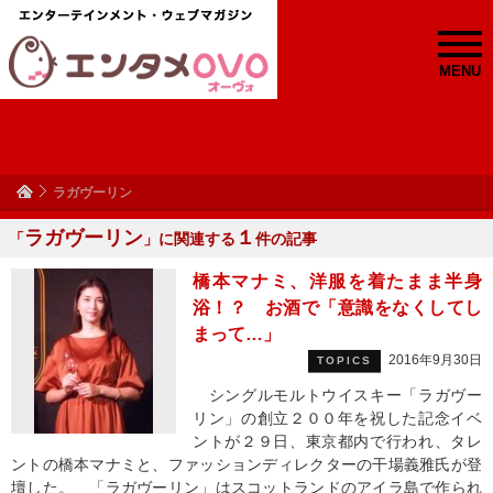
MENU
ラガヴーリン
ラガヴーリン
１
「
」に関連する
件の記事
橋本マナミ、洋服を着たまま半身
浴！？ お酒で「意識をなくしてし
まって…」
2016年9月30日
TOPICS
シングルモルトウイスキー「ラガヴー
リン」の創立２００年を祝した記念イベ
ントが２９日、東京都内で行われ、タレ
ントの橋本マナミと、ファッションディレクターの干場義雅氏が登
壇した。 「ラガヴーリン」はスコットランドのアイラ島で作られ