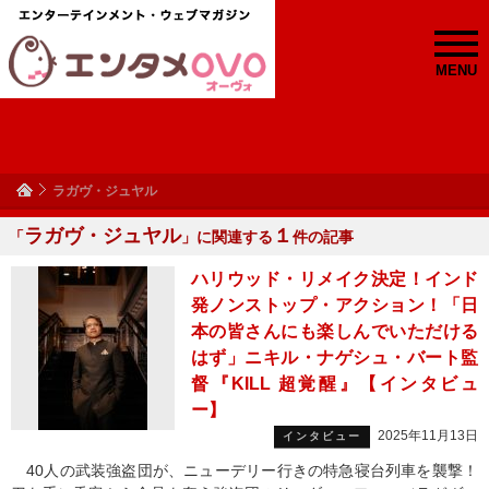
MENU
ラガヴ・ジュヤル
ラガヴ・ジュヤル
１
「
」に関連する
件の記事
ハリウッド・リメイク決定！インド
発ノンストップ・アクション！「日
本の皆さんにも楽しんでいただける
はず」ニキル・ナゲシュ・バート監
督『KILL 超覚醒』【インタビュ
ー】
2025年11月13日
インタビュー
40人の武装強盗団が、ニューデリー行きの特急寝台列車を襲撃！