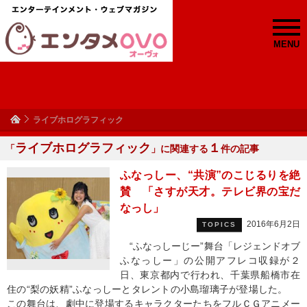
MENU
ライブホログラフィック
ライブホログラフィック
１
「
」に関連する
件の記事
ふなっしー、“共演”のこじるりを絶
賛 「さすが天才。テレビ界の宝だ
なっし」
2016年6月2日
TOPICS
“ふなっしーじー”舞台「レジェンドオブ
ふなっしー」の公開アフレコ収録が２
日、東京都内で行われ、千葉県船橋市在
住の“梨の妖精”ふなっしーとタレントの小島瑠璃子が登場した。
この舞台は、劇中に登場するキャラクターたちをフルＣＧアニメー