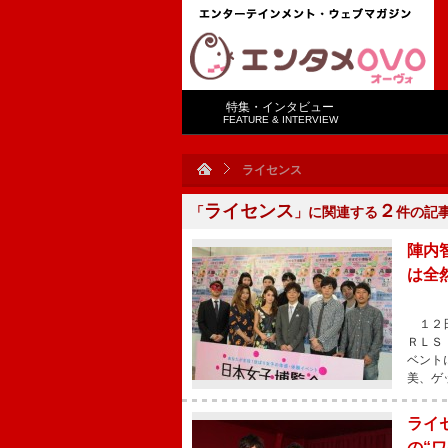
特集・インタビュー
FEATURE & INTERVIEW
ライセンス
ライセンス
２
「
」に関連する
件の記
陣内
は全
１２日
ＲＬＳ
ベント
美、ゲ
ライ
の“