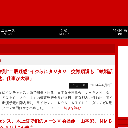
ニュース
音楽
特別企画
NEWS
MUSIC
PR
事
智則“二股疑惑”イジられタジタジ 交際順調も「結婚話
然。仕事が大事」
2014年4月3日
ニュース
にインテックス大阪で開催される「日本女子博覧会 ＪＡＰＡＮ ＧＩ
 ＥＸＰＯ ２０１４」の概要発表会見が３日、東京都内で行われ、同イ
に出演予定の陣内智則、ライセンス、ＮＯＮ ＳＴＹＬＥ、ダレノガレ明
ッターズ飯田ほかが出席した。 フ・・・
続きを読む
センス、地上波で初のメーン司会番組 山本彩、ＮＭＢ
ワケあり人”を告白