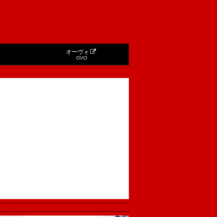
オーヴォ
OVO