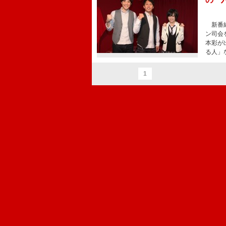
新番組
ン司会
本彩が
る人」
1