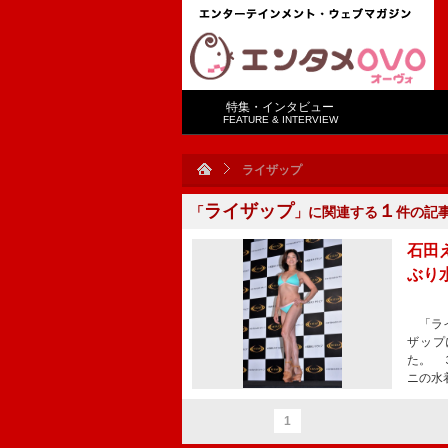
特集・インタビュー
FEATURE & INTERVIEW
ライザップ
ライザップ
１
「
」に関連する
件の記
石田
ぶり
「ライ
ザップ
た。 
ニの水
1