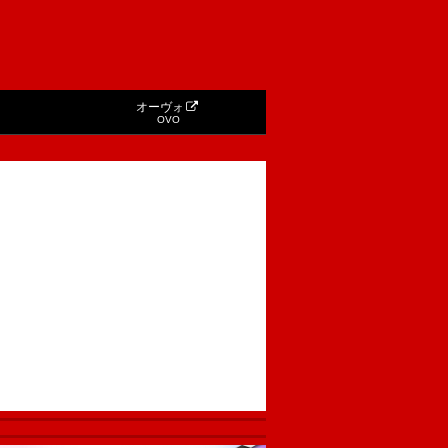
オーヴォ
OVO