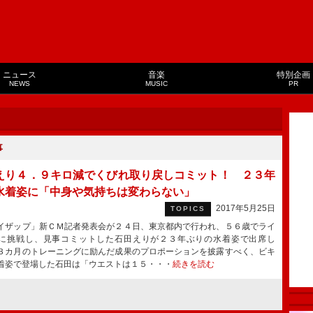
ニュース
音楽
特別企画
NEWS
MUSIC
PR
事
えり４．９キロ減でくびれ取り戻しコミット！ ２３年
水着姿に「中身や気持ちは変わらない」
2017年5月25日
TOPICS
ザップ」新ＣＭ記者発表会が２４日、東京都内で行われ、５６歳でライ
に挑戦し、見事コミットした石田えりが２３年ぶりの水着姿で出席し
３カ月のトレーニングに励んだ成果のプロポーションを披露すべく、ビキ
着姿で登場した石田は「ウエストは１５・・・
続きを読む