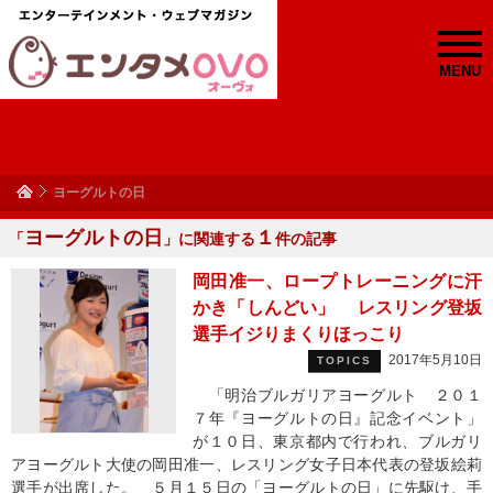
MENU
ヨーグルトの日
ヨーグルトの日
１
「
」に関連する
件の記事
岡田准一、ロープトレーニングに汗
かき「しんどい」 レスリング登坂
選手イジりまくりほっこり
2017年5月10日
TOPICS
「明治ブルガリアヨーグルト ２０１
７年『ヨーグルトの日』記念イベント」
が１０日、東京都内で行われ、ブルガリ
アヨーグルト大使の岡田准一、レスリング女子日本代表の登坂絵莉
選手が出席した。 ５月１５日の「ヨーグルトの日」に先駆け、手