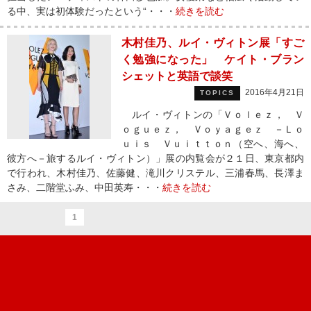
る中、実は初体験だったという“・・・
続きを読む
木村佳乃、ルイ・ヴィトン展「すご
く勉強になった」 ケイト・ブラン
シェットと英語で談笑
2016年4月21日
TOPICS
ルイ・ヴィトンの「Ｖｏｌｅｚ， Ｖ
ｏｇｕｅｚ， Ｖｏｙａｇｅｚ －Ｌｏ
ｕｉｓ Ｖｕｉｔｔｏｎ（空へ、海へ、
彼方へ－旅するルイ・ヴィトン）」展の内覧会が２１日、東京都内
で行われ、木村佳乃、佐藤健、滝川クリステル、三浦春馬、長澤ま
さみ、二階堂ふみ、中田英寿・・・
続きを読む
1