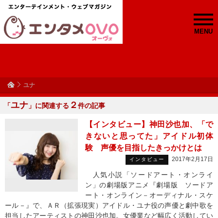
MENU
ユナ
ユナ
２
「
」に関連する
件の記事
【インタビュー】神田沙也加、「で
きないと思ってた」アイドル初体
験 声優を目指したきっかけとは
2017年2月17日
インタビュー
人気小説「ソードアート・オンライ
ン」の劇場版アニメ『劇場版 ソードア
ート・オンライン－オーディナル・スケ
ール－』で、ＡＲ（拡張現実）アイドル・ユナ役の声優と劇中歌を
担当したアーティストの神田沙也加。女優業など幅広く活動してい