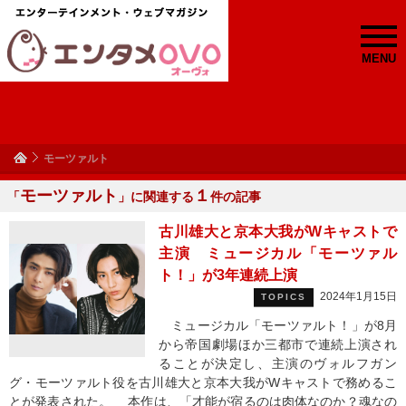
MENU
モーツァルト
モーツァルト
１
「
」に関連する
件の記事
古川雄大と京本大我がWキャストで
主演 ミュージカル「モーツァル
ト！」が3年連続上演
2024年1月15日
TOPICS
ミュージカル「モーツァルト！」が8月
から帝国劇場ほか三都市で連続上演され
ることが決定し、主演のヴォルフガン
グ・モーツァルト役を古川雄大と京本大我がWキャストで務めるこ
とが発表された。 本作は、「才能が宿るのは肉体なのか？魂なの