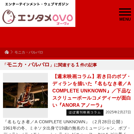
MENU
モニカ・バルバロ
モニカ・バルバロ
１
「
」に関連する
件の記事
【週末映画コラム】若き日のボブ・
ディランを描いた『名もなき者／A
COMPLETE UNKNOWN』／下品な
スクリューボールコメディーが面白
い『ANORA アノーラ』
2025年2月27日
ほぼ週刊映画コラム
『名もなき者／A COMPLETE UNKNOWN』（2月28日公開）
1961年の冬、ミネソタ出身で19歳の無名のミュージシャン、ボブ・