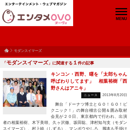
MENU
モダンスイマーズ
モダンスイマーズ
１
「
」に関連する
件の記事
キンコン・西野、曙を「太郎ちゃん
呼ばわりしてます」 相葉裕樹「西
野さんはアニキ」
2013年8月20日
ニュース
舞台「ドーナツ博士とＧＯ！ＧＯ！ピ
クニック！」の舞台稽古公開＆囲み取材
会見が２０日、東京都内で行われ、出演
者の相葉裕樹、木下美咲、久ヶ沢徹、坂田聡、津村知与支（モダン
スイマーズ）、村上純（しずる）、マンボウやしろ、脚本も手掛け