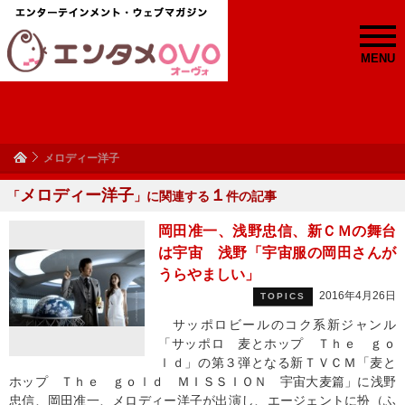
MENU
メロディー洋子
メロディー洋子
１
「
」に関連する
件の記事
岡田准一、浅野忠信、新ＣＭの舞台
は宇宙 浅野「宇宙服の岡田さんが
うらやましい」
2016年4月26日
TOPICS
サッポロビールのコク系新ジャンル
「サッポロ 麦とホップ Ｔｈｅ ｇｏ
ｌｄ」の第３弾となる新ＴＶＣＭ「麦と
ホップ Ｔｈｅ ｇｏｌｄ ＭＩＳＳＩＯＮ 宇宙大麦篇」に浅野
忠信、岡田准一、メロディー洋子が出演し、エージェントに扮（ふ