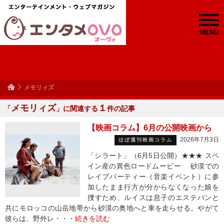
MENU
メモリィズ
メモリィズ
１
「
」に関連する
件の記事
【映画コラム】6月の公開映画から
2026年7月3日
ほぼ週刊映画コラム
「シラート」（6月5日公開）★★★ スペ
イン産の異色ロードムービー 砂漠での
レイブパーティー（音楽イベント）に参
加したまま行方が分からなくなった娘を
捜すため、ルイスは息子のエステバンと
共にモロッコの山岳地帯から砂漠の奥地へと車を走らせる。やがて
彼らは、野外レ・・・
続きを読む