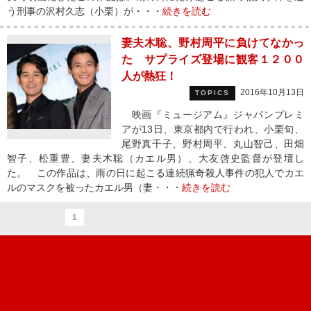
う刑事の沢村久志（小栗）が・・・
続きを読む
妻夫木聡、野村周平に負けてなかっ
た サプライズ登場に観客１２００
人が熱狂！
2016年10月13日
TOPICS
映画『ミュージアム』ジャパンプレミ
アが13日、東京都内で行われ、小栗旬、
尾野真千子、野村周平、丸山智己、田畑
智子、松重豊、妻夫木聡（カエル男）、大友啓史監督が登壇し
た。 この作品は、雨の日に起こる連続猟奇殺人事件の犯人でカエ
ルのマスクを被ったカエル男（妻・・・
続きを読む
1