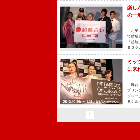
楽し
の一
お笑い
で結成
「超運
９００
ミッ
に来
舞台「
プリン
グロー
るシル
1