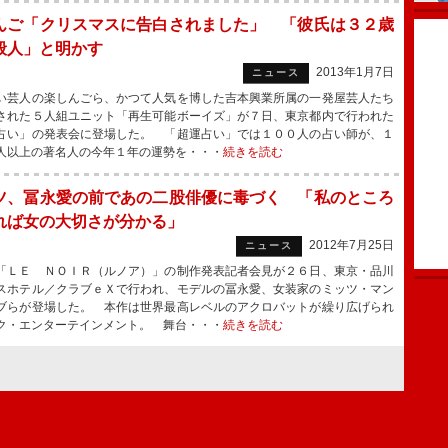
んご「クリスマスに告白されました」 「彼氏は３２歳
般人」と明かす
2013年1月7日
ニュース
芸人の楽しんごら、かつて人気を博した吉本興業所属の一発屋芸人たち
された５人組ユニット「再生可能ボーイズ」が７日、東京都内で行われた
占い」の発表会に登場した。 「超運占い」では１００人の占い師が、１
人以上の著名人の今年１年の運勢を・・・
続きを読む
ツ、冨永愛の前であの二股俳優に毒づく 「私のところ
れば女の大切さが分かる」
2012年7月25日
ニュース
ＬＥ ＮＯＩＲ（ルノア）」の制作発表記者会見が２６日、東京・品川
スホテル／クラブｅＸで行われ、モデルの冨永愛、女装家のミッツ・マン
ブらが登場した。 本作は世界最高レベルのアクロバットが繰り広げられ
ク・エンターテインメント。 舞台・・・
続きを読む