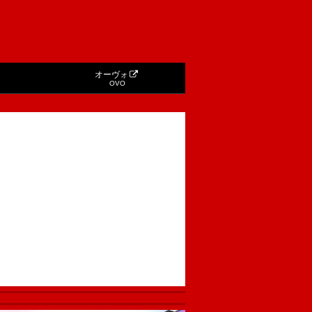
オーヴォ
OVO