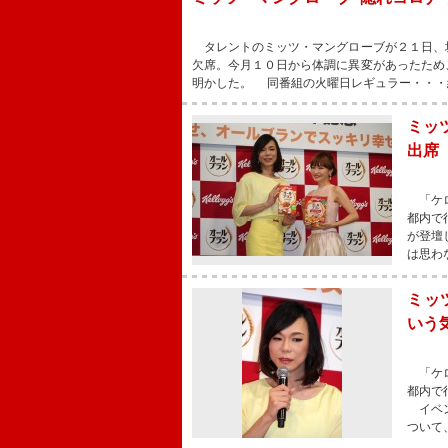
タレントのミッツ・マングローブが２１日、
欠席。今月１０日から体調に異変があったため
明かした。 同番組の火曜日レギュラー・・・
ミッ
出席
「ケロ
都内で
が登壇
は思わ
ミッ
いう
「ケロ
都内で
イベン
ついて