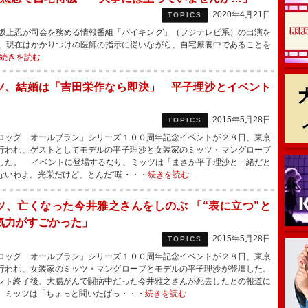
2020年4月21日
TOPICS
坂上忍が司会を務める情報番組「バイキング」（フジテレビ系）の出演を
、現在はかかりつけの医師の指示に従いながら、自宅療養中であることを
続きを読む
ツ、結婚は「吉田栄作なら即決」 平子理沙とイベント
2015年5月28日
TOPICS
ッグ オールブラン」シリーズ１００周年記念イベントが２８日、東京
行われ、ゲストとしてモデルの平子理沙と女装家のミッツ・マングローブ
した。 イベントに登場するなり、ミッツは「まさか平子理沙と一緒だと
ないわよ。光栄だけど、とんだ“噛・・・
続きを読む
ツ、亡くなった今井雅之さんをしのぶ 「“表に立つ”と
気力がすごかった」
2015年5月28日
TOPICS
ッグ オールブラン」シリーズ１００周年記念イベントが２８日、東京
行われ、女装家のミッツ・マングローブとモデルの平子理沙が登壇した。
ト終了後、大腸がんで闘病中だった今井雅之さんが死去したとの報道に
、ミッツは「ちょっと聞いたばっ・・・
続きを読む