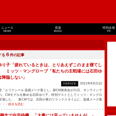
ニュース
音楽
特別企画
NEWS
MUSIC
PR
６
する
件の記事
ゆり子「疲れているときは、とりあえずこのまま寝てし
」 ミッツ・マングローブ「私たちの主戦場には石田ゆ
は降臨しない」
2021年9月21日
TOPICS
「エリクシール 温感メーク落とし」新CM発表会が21日、オンラインで
れ、CMモデルを務める石田ゆり子、特別ゲストとしてミッツ・マングロ
登場した。 新CMでは、石田が夜のリラックスタイムに、温感メーク落
・・・
続きを読む
”懸念で自宅待機 「大事には至っていませんが…」