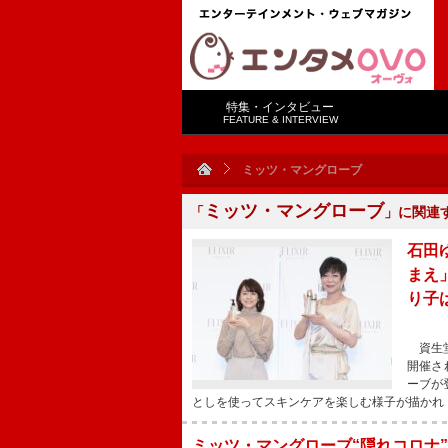
特集・インタビュー
FEATURE & INTERVIEW
ミッツ・マングローブ
ミッツ・マングローブ
「
」に関連
石田
まえ
り子
資生堂
開催さ
ーブが
としを使ってスキンケアを楽しむ様子が描かれ
ミッツ・マングローブ“隠れコロナ