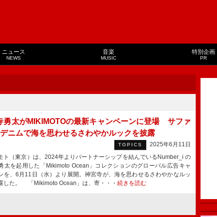
ニュース
音楽
特別企画
NEWS
MUSIC
PR
寺勇太がMIKIMOTOの最新キャンペーンに登場 サファ
×デニムで海を思わせるさわやかルックを披露
2025年6月11日
TOPICS
ト（東京）は、2024年よりパートナーシップを結んでいるNumber_i の
勇太を起用した「Mikimoto Ocean」コレクションのグローバル広告キャ
ンを、6月11日（水）より展開。神宮寺が、海を思わせるさわやかなルッ
した。 「Mikimoto Ocean」は、寄・・・
続きを読む