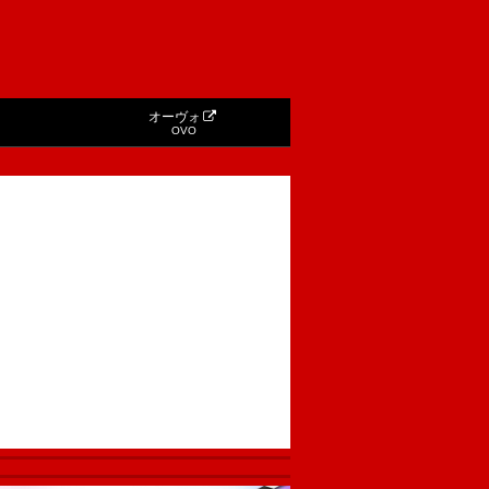
オーヴォ
OVO