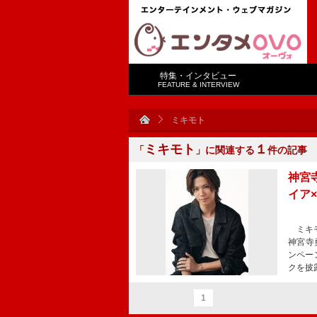
特集・インタビュー
FEATURE & INTERVIEW
ミキモト
ミキモト
１
「
」に関連する
件の記事
神宮
イア
ミキモ
神宮寺
ンペー
クを披露
1