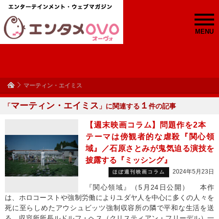
MENU
マーティン・エイミス
マーティン・エイミス
１
「
」に関連する
件の記事
【週末映画コラム】問題作を2本
テーマは傍観者的な虐殺『関心領
域』／石原さとみが鬼気迫る演技を
披露する『ミッシング』
2024年5月23日
ほぼ週刊映画コラム
『関心領域』（5月24日公開） 本作
は、ホロコーストや強制労働によりユダヤ人を中心に多くの人々を
死に至らしめたアウシュビッツ強制収容所の隣で平和な生活を送
る、収容所所長ルドルフ・ヘス（クリスティアン・フリーデル）一