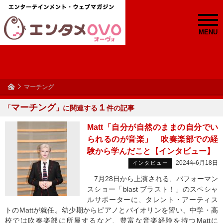
MENU
マーチング
マーチング
１
「
」に関連する
件の記事
Matt「自分が自然のままの自分でい
られるのが音楽」 吹奏楽部での経
験から学んだこと【インタビュー】
2024年6月18日
インタビュー
7月28日から上演される、パフォーマン
スショー「blast ブラスト！」のスペシャ
ルサポーターに、タレント・アーティス
トのMattが就任。幼少期からピアノとバイオリンを習い、中学・高
校では吹奏楽部に所属するなど、豊富な音楽経験を持つMattに