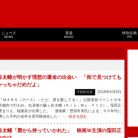
ニュース
音楽
特別企画
NEWS
MUSIC
PR
谷太輔が明かす理想の運命の出会い 「街で見つけても
かっちゃだめだよ」
2016年6月8日
TOPICS
ＭＡＲＳ（マース）～ただ、君を愛してる～』公開直前イベントが８
京都内で行われ、出演者の藤ヶ谷太輔（Ｋｉｓ－Ｍｙ－Ｆｔ２）、窪田正
豊まりえ、稲葉友が出席した。 漫画家・惣領冬実氏による、９０年代に
博した不朽の名作を実写映画化した・・・
続きを読む
谷太輔「唇から持っていかれた」 映画Ｗ主演の窪田正
白!?