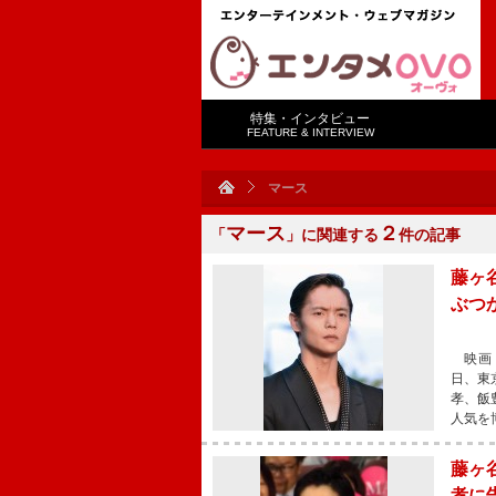
特集・インタビュー
FEATURE & INTERVIEW
マース
マース
２
「
」に関連する
件の記事
藤ヶ
ぶつ
映画『
日、東
孝、飯
人気を
藤ヶ
孝に告