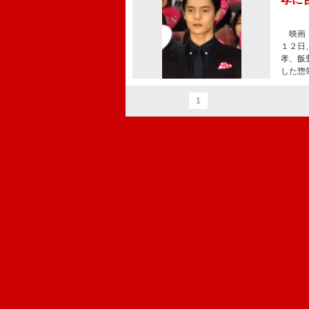
映画「
１２日
孝、飯
した惣
1