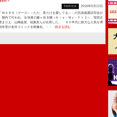
2016年5月12日
TOPICS
ＭＡＲＳ（マース）～ただ、君だけを愛してる～」の完成披露試写会が
、都内で行われ、出演者の藤ヶ谷太輔（Ｋｉｓ－Ｍｙ－Ｆｔ２）、窪田正
豊まりえ、山崎紘菜、稲葉友らが出席した。 ９０年代に絶大な人気を博
領冬実の名作コミックを映像化。・・・
続きを読む