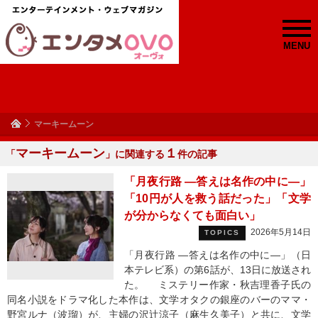
MENU
マーキームーン
マーキームーン
１
「
」に関連する
件の記事
「月夜行路 ―答えは名作の中に―」
「10円が人を救う話だった」「文学
が分からなくても面白い」
2026年5月14日
TOPICS
「月夜行路 ―答えは名作の中に―」（日
本テレビ系）の第6話が、13日に放送され
た。 ミステリー作家・秋吉理香子氏の
同名小説をドラマ化した本作は、文学オタクの銀座のバーのママ・
野宮ルナ（波瑠）が、主婦の沢辻涼子（麻生久美子）と共に、文学