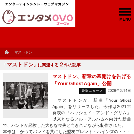
MENU
マストドン
マストドン
２
「
」に関連する
件の記事
マストドン、新章の幕開けを告げる
「Your Ghost Again」公開
2026年6月4日
音楽ニュース
マストドンが、新曲「Your Ghost
Again」をリリースした。今作は2021年
発表の『ハッシュド・アンド・グリム』
以来となるフル・アルバムへ向けた新曲
で、バンドが経験した大きな喪失と向き合いながら制作された。
本作は、かつてバンドを共にした盟友ブレント・ハインズの・・・