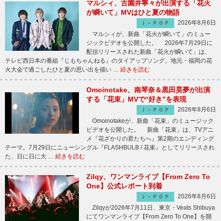
マルシィ、古園井寧々が出演する「花火
が瞬いて」MVはひと夏の物語
2026年8月6日
Ｊ－ＰＯＰ
マルシィが、新曲「花火が瞬いて」のミュー
ジックビデオを公開した。 2026年7月29日に
配信リリースされた新曲「花火が瞬いて」は、
テレビ西日本の番組『じもちゃんねる』のタイアップソング。地元・福岡の花
火大会で過ごしたひと夏の思い出を描い …
続きを読む
Omoinotake、南琴奈＆黒田昊夢が出演
する「花束」MVで“好き”を表現
2026年8月6日
Ｊ－ＰＯＰ
Omoinotakeが、新曲「花束」のミュージック
ビデオを公開した。 新曲「花束」は、TVアニ
メ『花ざかりの君たちへ』第2期のエンディング
テーマ。7月29日にニューシングル『FLASHBULB / 花束』としてリリースされ
た、日に日に大 …
続きを読む
Zilqy、ワンマンライブ【From Zero To
One】公式レポート到着
2026年8月6日
Ｊ－ＰＯＰ
Zilqyが2026年7月11日、東京・Veats Shibuya
にてワンマンライブ【From Zero To One】を開