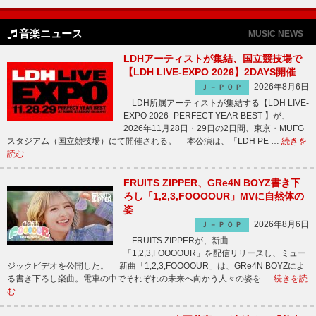
音楽ニュース
MUSIC NEWS
LDHアーティストが集結、国立競技場で
【LDH LIVE-EXPO 2026】2DAYS開催
2026年8月6日
Ｊ－ＰＯＰ
LDH所属アーティストが集結する【LDH LIVE-
EXPO 2026 -PERFECT YEAR BEST-】が、
2026年11月28日・29日の2日間、東京・MUFG
スタジアム（国立競技場）にて開催される。 本公演は、「LDH PE …
続きを
読む
FRUITS ZIPPER、GRe4N BOYZ書き下
ろし「1,2,3,FOOOOUR」MVに自然体の
姿
2026年8月6日
Ｊ－ＰＯＰ
FRUITS ZIPPERが、新曲
「1,2,3,FOOOOUR」を配信リリースし、ミュー
ジックビデオを公開した。 新曲「1,2,3,FOOOOUR」は、GRe4N BOYZによ
る書き下ろし楽曲。電車の中でそれぞれの未来へ向かう人々の姿を …
続きを読
む