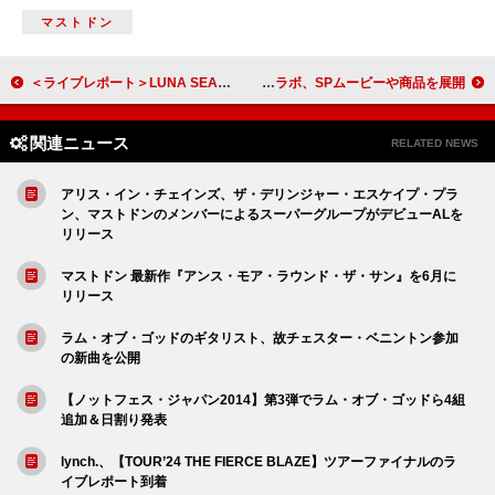
マストドン
＜ライブレポート＞LUNA SEA、35周年ツアー第2弾で『IMAGE』と『EDEN』を再演
BUMP OF CHICKEN×『トランスフォーマー』コラボ、SPムービーや商品を展開
関連ニュース
RELATED NEWS
アリス・イン・チェインズ、ザ・デリンジャー・エスケイプ・プラ
ン、マストドンのメンバーによるスーパーグループがデビューALを
リリース
マストドン 最新作『アンス・モア・ラウンド・ザ・サン』を6月に
リリース
ラム・オブ・ゴッドのギタリスト、故チェスター・ベニントン参加
の新曲を公開
【ノットフェス・ジャパン2014】第3弾でラム・オブ・ゴッドら4組
追加＆日割り発表
lynch.、【TOUR’24 THE FIERCE BLAZE】ツアーファイナルのラ
イブレポート到着