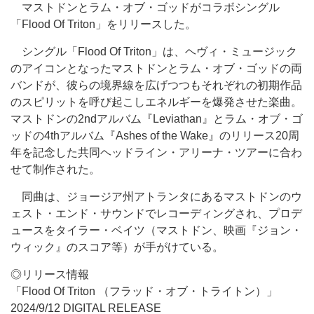
マストドンとラム・オブ・ゴッドがコラボシングル
「Flood Of Triton」をリリースした。
シングル「Flood Of Triton」は、ヘヴィ・ミュージック
のアイコンとなったマストドンとラム・オブ・ゴッドの両
バンドが、彼らの境界線を広げつつもそれぞれの初期作品
のスピリットを呼び起こしエネルギーを爆発させた楽曲。
マストドンの2ndアルバム『Leviathan』とラム・オブ・ゴ
ッドの4thアルバム『Ashes of the Wake』のリリース20周
年を記念した共同ヘッドライン・アリーナ・ツアーに合わ
せて制作された。
同曲は、ジョージア州アトランタにあるマストドンのウ
ェスト・エンド・サウンドでレコーディングされ、プロデ
ュースをタイラー・ベイツ（マストドン、映画『ジョン・
ウィック』のスコア等）が手がけている。
◎リリース情報
「Flood Of Triton （フラッド・オブ・トライトン）」
2024/9/12 DIGITAL RELEASE