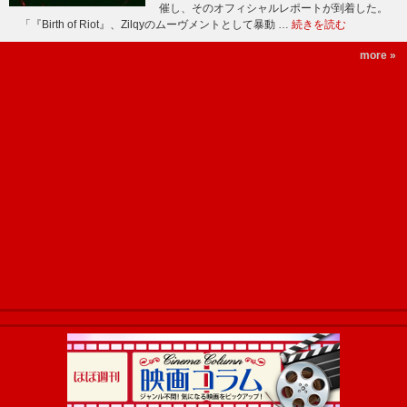
催し、そのオフィシャルレポートが到着した。
「『Birth of Riot』、Zilqyのムーヴメントとして暴動 …
続きを読む
more »