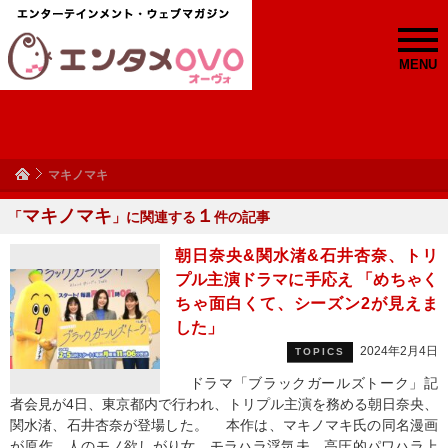
MENU
マキノマキ
マキノマキ
１
「
」に関連する
件の記事
朝日奈央&関水渚&石井杏奈、トリ
プル主演ドラマに手応え 「めちゃく
ちゃ面白くて、シーズン2が見えま
した」
2024年2月4日
TOPICS
ドラマ「ブラックガールズトーク」記
者会見が4日、東京都内で行われ、トリプル主演を務める朝日奈央、
関水渚、石井杏奈が登場した。 本作は、マキノマキ氏の同名漫画
が原作。人のモノ欲しがり女、モラハラ浮気夫、高圧的パワハラ上