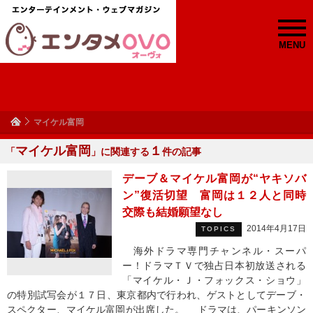
MENU
マイケル富岡
マイケル富岡
１
「
」に関連する
件の記事
デーブ＆マイケル富岡が“ヤキソバ
ン”復活切望 富岡は１２人と同時
交際も結婚願望なし
2014年4月17日
TOPICS
海外ドラマ専門チャンネル・スーパ
ー！ドラマＴＶで独占日本初放送される
「マイケル・Ｊ・フォックス・ショウ」
の特別試写会が１７日、東京都内で行われ、ゲストとしてデーブ・
スペクター、マイケル富岡が出席した。 ドラマは、パーキンソン