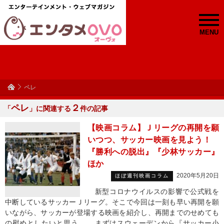
MENU
ペレ
ペレ
２
「
」に関連する
件の記事
【映画コラム】Ｊリーグの再開を願
いつつ、サッカー映画を見よう！
『勝利への脱出』『少林サッカー』
ほか
2020年5月20日
ほぼ週刊映画コラム
新型コロナウイルスの影響で公式戦を
中断しているサッカーＪリーグ。そこで今回は一刻も早い再開を願
いながら、サッカーが登場する映画を紹介し、再開までのせめても
の慰めとしたいと思う。 まずはスウェーデンから『サッカー小