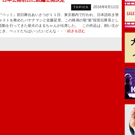
2016年8月11日
TOPICS
ペット』初日舞台あいさつが１１日、東京都内で行われ、日本語吹き替
ャストを務めたバナナマンと佐藤栞里、この映画の取“柴”役宣伝隊長とし
活動を行ってきた柴犬のまるちゃんが出席した。 この作品は、飼い主が
とき、ペットたちはいったいどんな・・・
続きを読む