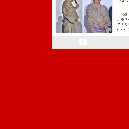
映画『
え版キ
てＰＲ
いない
1