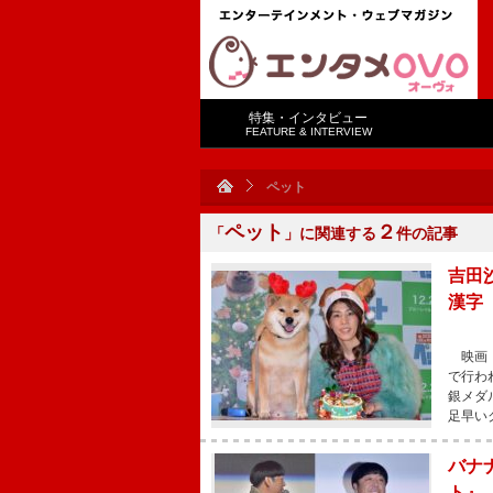
特集・インタビュー
FEATURE & INTERVIEW
ペット
ペット
２
「
」に関連する
件の記事
吉田
漢字
映画『
で行わ
銀メダ
足早い
バナ
ト』