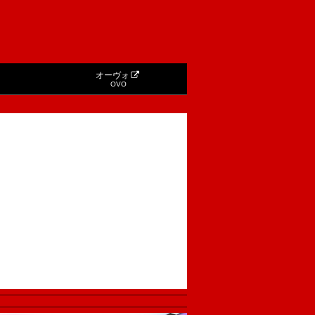
オーヴォ
OVO