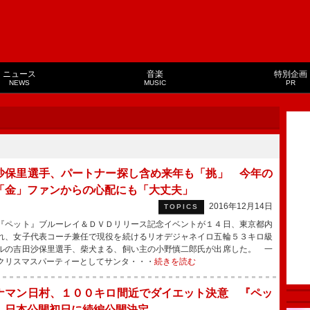
ニュース
音楽
特別企画
NEWS
MUSIC
PR
沙保里選手、パートナー探し含め来年も「挑」 今年の
「金」ファンからの心配にも「大丈夫」
2016年12月14日
TOPICS
ペット』ブルーレイ＆ＤＶＤリリース記念イベントが１４日、東京都内
れ、女子代表コーチ兼任で現役を続けるリオデジャネイロ五輪５３キロ級
ルの吉田沙保里選手、柴犬まる、飼い主の小野慎二郎氏が出席した。 一
クリスマスパーティーとしてサンタ・・・
続きを読む
ナマン日村、１００キロ間近でダイエット決意 『ペッ
、日本公開初日に続編公開決定