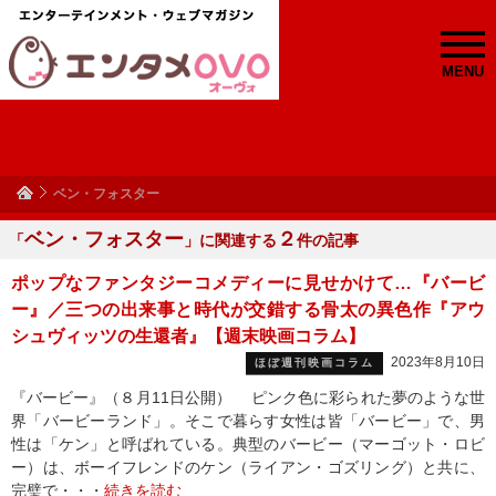
MENU
ベン・フォスター
ベン・フォスター
２
「
」に関連する
件の記事
ポップなファンタジーコメディーに見せかけて…『バービ
ー』／三つの出来事と時代が交錯する骨太の異色作『アウ
シュヴィッツの生還者』【週末映画コラム】
2023年8月10日
ほぼ週刊映画コラム
『バービー』（８月11日公開） ピンク色に彩られた夢のような世
界「バービーランド」。そこで暮らす女性は皆「バービー」で、男
性は「ケン」と呼ばれている。典型のバービー（マーゴット・ロビ
ー）は、ボーイフレンドのケン（ライアン・ゴズリング）と共に、
完璧で・・・
続きを読む