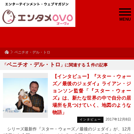
MENU
ベニチオ・デル・トロ
ベニチオ・デル・トロ
１
「
」に関連する
件の記事
【インタビュー】『スター・ウォー
ズ／最後のジェダイ』ライアン・ジ
ョンソン監督「『スター・ウォー
ズ』は、新たな世界の中で自分の居
場所を見つけていく、地図のような
物語」
2017年12月8日
インタビュー
シリーズ最新作『スター・ウォーズ／最後のジェダイ』が、12月