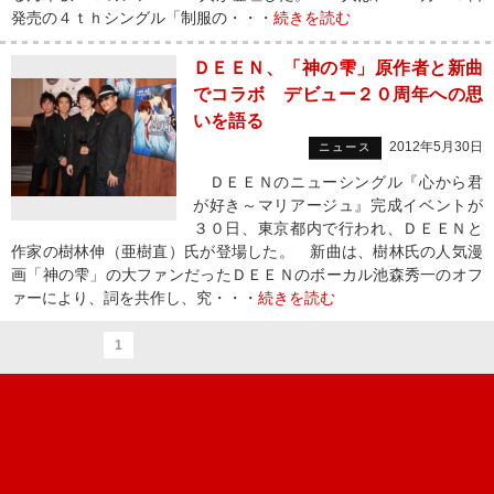
発売の４ｔｈシングル「制服の・・・
続きを読む
ＤＥＥＮ、「神の雫」原作者と新曲
でコラボ デビュー２０周年への思
いを語る
2012年5月30日
ニュース
ＤＥＥＮのニューシングル『心から君
が好き～マリアージュ』完成イベントが
３０日、東京都内で行われ、ＤＥＥＮと
作家の樹林伸（亜樹直）氏が登場した。 新曲は、樹林氏の人気漫
画「神の雫」の大ファンだったＤＥＥＮのボーカル池森秀一のオフ
ァーにより、詞を共作し、究・・・
続きを読む
1