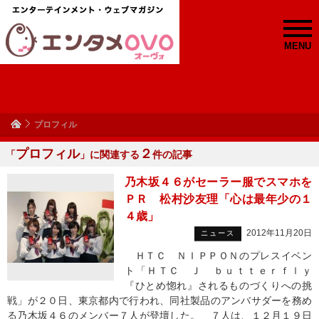
MENU
プロフィル
プロフィル
２
「
」に関連する
件の記事
乃木坂４６がセーラー服でスマホを
ＰＲ 松村沙友理「心は最年少の１
４歳」
2012年11月20日
ニュース
ＨＴＣ ＮＩＰＰＯＮのプレスイベン
ト「ＨＴＣ Ｊ ｂｕｔｔｅｒｆｌｙ
『ひとめ惚れ』されるものづくりへの挑
戦」が２０日、東京都内で行われ、同社製品のアンバサダーを務め
る乃木坂４６のメンバー７人が登壇した。 ７人は、１２月１９日