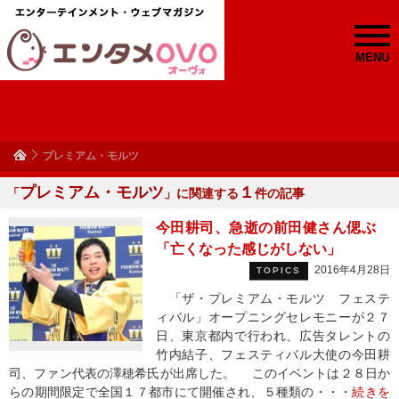
MENU
プレミアム・モルツ
プレミアム・モルツ
１
「
」に関連する
件の記事
今田耕司、急逝の前田健さん偲ぶ
「亡くなった感じがしない」
2016年4月28日
TOPICS
「ザ・プレミアム・モルツ フェステ
ィバル」オープニングセレモニーが２７
日、東京都内で行われ、広告タレントの
竹内結子、フェスティバル大使の今田耕
司、ファン代表の澤穂希氏が出席した。 このイベントは２８日か
らの期間限定で全国１７都市にて開催され、５種類の・・・
続きを