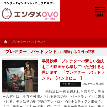
MENU
プレデター：バッドランド
プレデター：バッドランド
１
「
」に関連する
件の記事
早見沙織「プレデターの新しい魅力
をこの映画から感じていただけると
思います」『プレデター：バッドラ
ンド』【インタビュー】
2025年11月19日
インタビュー
未熟故に一族を追われた若きプレデタ
ーのデクは、生存不可能とされる最悪の地「バッドランド」に追放
される。デクはその地で謎のアンドロイドの少女ティアと出会う。
「プレデター」シリーズ中、初めてプレデター自身を主人公に据え