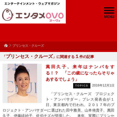
MENU
プリンセス・クルーズ
プリンセス・クルーズ
１
「
」に関連する
件の記事
萬田久子、来年はナンパをす
る！？ 「この歳になったらそりゃ
あするでしょう」
2016年12月1日
TOPICS
「プリンセス・クルーズ プロジェク
ト・アンバサダー」プレス発表会が１
日、東京都内で行われ、２０１７年のプ
ロジェクト・アンバサダーに選ばれた田中雅美、山本侑貴子、萬田
久子、伊藤緋紗子、佐伯チズが登壇した。 来年、実際にプリンセ