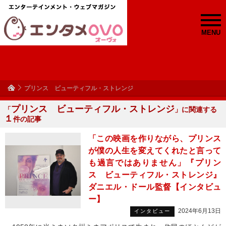
MENU
プリンス ビューティフル・ストレンジ
プリンス ビューティフル・ストレンジ
「
」に関連する
１
件の記事
「この映画を作りながら、プリンス
が僕の人生を変えてくれたと言って
も過言ではありません」『プリン
ス ビューティフル・ストレンジ』
ダニエル・ドール監督【インタビュ
ー】
2024年6月13日
インタビュー