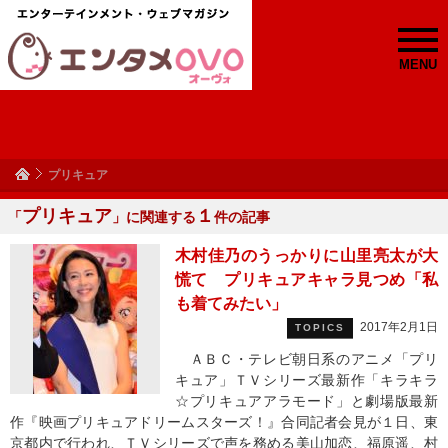
MENU
プリキュア
プリキュア
１
「
」に関連する
件の記事
木村佳乃のうっかりに山里亮太が大
慌て プリキュアキャラ見つめ「私
も着てみたい」
2017年2月1日
TOPICS
ＡＢＣ・テレビ朝日系のアニメ「プリ
キュア」ＴＶシリーズ最新作「キラキラ
☆プリキュアアラモード」と劇場版最新
作『映画プリキュアドリームスターズ！』合同記者会見が１日、東
京都内で行われ、ＴＶシリーズで声を務める美山加恋、福原遥、村