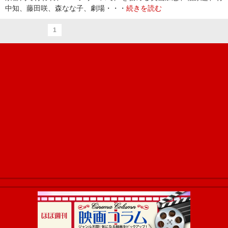
中知、藤田咲、森なな子、劇場・・・
続きを読む
1