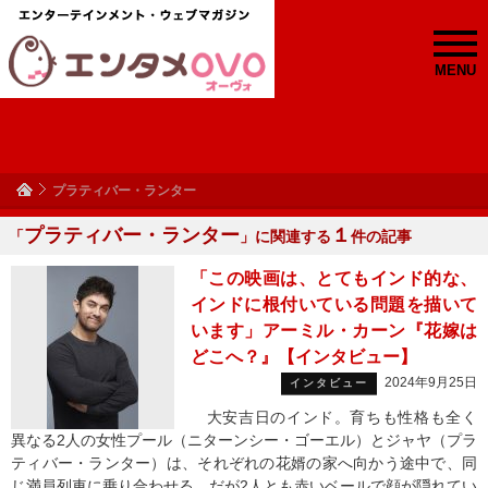
MENU
プラティバー・ランター
プラティバー・ランター
１
「
」に関連する
件の記事
「この映画は、とてもインド的な、
インドに根付いている問題を描いて
います」アーミル・カーン『花嫁は
どこへ？』【インタビュー】
2024年9月25日
インタビュー
大安吉日のインド。育ちも性格も全く
異なる2人の女性プール（ニターンシー・ゴーエル）とジャヤ（プラ
ティバー・ランター）は、それぞれの花婿の家へ向かう途中で、同
じ満員列車に乗り合わせる。だが2人とも赤いベールで顔が隠れてい