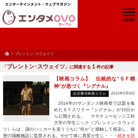
MENU
ブレントン･スウェイツ
ブレントン･スウェイツ
１
「
」に関連する
件の記事
【映画コラム】 伝統的な“ＳＦ精
神”が息づく『シグナル』
2015年5月9日
ほぼ週刊映画コラム
2014年のサンダンス映画祭で話題を集
めたＳＦスリラー『シグナル』が15日か
ら公開される。 マサチューセッツ工科
大学の学生ニック（ブレントン･スウェイ
ツ）らは、謎のハッカーを追ううちに“何か”と接触して感染し、秘
密の隔離施設に監禁される。やがて体に異変が生じ・・・
続きを読